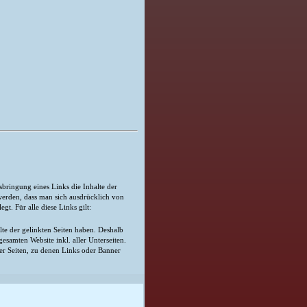
bringung eines Links die Inhalte der
 werden, dass man sich ausdrücklich von
gt. Für alle diese Links gilt:
lte der gelinkten Seiten haben. Deshalb
gesamten Website inkl. aller Unterseiten.
der Seiten, zu denen Links oder Banner