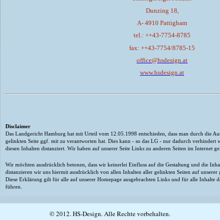
Dunzing 18,
A- 4910 Pattigham
tel.: ++43-7754-8785
fax: ++43-7754/8785-15
office@hsdesign.at
www.hsdesign.at
Disclaimer
Das Landgericht Hamburg hat mit Urteil vom 12.05.1998 entschieden, dass man durch die Aus
gelinkten Seite ggf. mit zu verantworten hat. Dies kann - so das LG - nur dadurch verhindert
diesen Inhalten distanziert. Wir haben auf unserer Seite Links zu anderen Seiten im Internet gele
Wir möchten ausdrücklich betonen, dass wir keinerlei Einfluss auf die Gestaltung und die Inha
distanzieren wir uns hiermit ausdrücklich von allen Inhalten aller gelinkten Seiten auf unserer 
Diese Erklärung gilt für alle auf unserer Homepage ausgebrachten Links und für alle Inhalte 
führen.
© 2012. HS-Design. Alle Rechte vorbehalten.