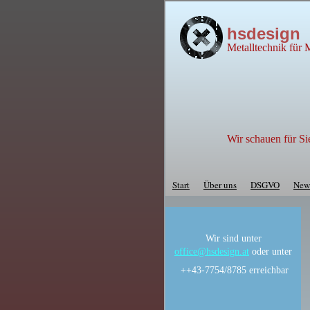
hsdesign
Metalltechnik für
Wir schauen für Si
Start
Über uns
DSGVO
New
Wir sind unter
office@hsdesign.at
oder unter
++43-7754/8785 erreichbar