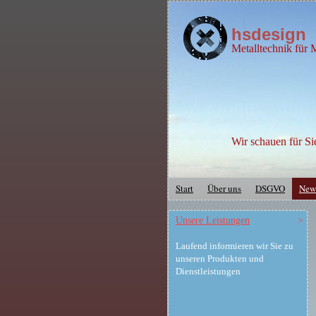
hsdesign
Metalltechnik für
Wir schauen für Si
Start
Über uns
DSGVO
New
Unsere Leistungen
>
Laufend informieren wir Sie zu
unseren Produkten und
Dienstleistungen