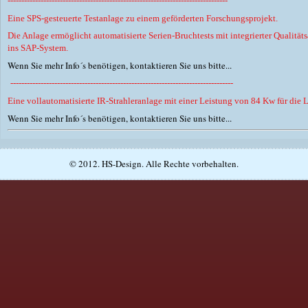
--------------------------------------------------------------------------------
Eine SPS-gesteuerte Testanlage
zu einem geförderten Forschungsprojekt.
Die Anlage ermöglicht automatisierte Serien-Bruchtests mit integrierter Qualit
ins SAP-System.
Wenn Sie mehr Info´s benötigen, kontaktieren Sie uns bitte...
---------------------------------------------------------------------------------
Eine vollautomatisierte IR-Strahleranlage mit einer Leistung von 84 Kw für die L
Wenn Sie mehr Info´s benötigen, kontaktieren Sie uns bitte...
© 2012. HS-Design. Alle Rechte vorbehalten.